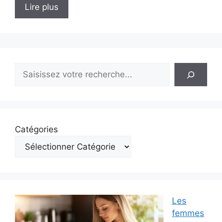
Lire plus
Rechercher
Catégories
Les
femmes